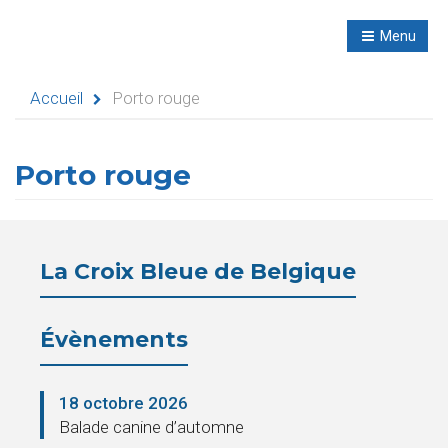
R
NL
Menu
Navigation
Accueil
Porto rouge
Porto rouge
Accueil
Évènements
La Croix Bleue de Belgique
Activités
didactiques
Évènements
Séminaires
18 octobre 2026
Refuges
Balade canine d’automne