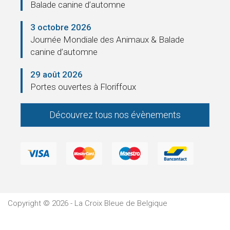
Pension
Balade canine d’automne
3 octobre 2026
Journée Mondiale des Animaux & Balade
La
canine d’automne
Croix
29 août 2026
Portes ouvertes à Floriffoux
Bleue
Législation
Découvrez tous nos évènements
Partenaires
Presse
La
Cantine
Copyright © 2026 - La Croix Bleue de Belgique
Contacts