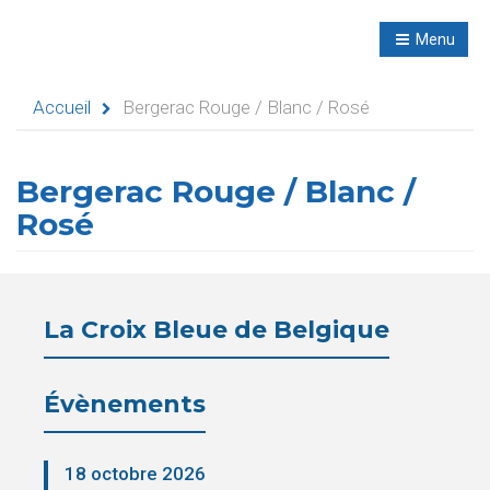
R
NL
Menu
Navigation
Accueil
Bergerac Rouge / Blanc / Rosé
Bergerac Rouge / Blanc /
Accueil
Rosé
Évènements
Activités
La Croix Bleue de Belgique
didactiques
Séminaires
Évènements
Refuges
18 octobre 2026