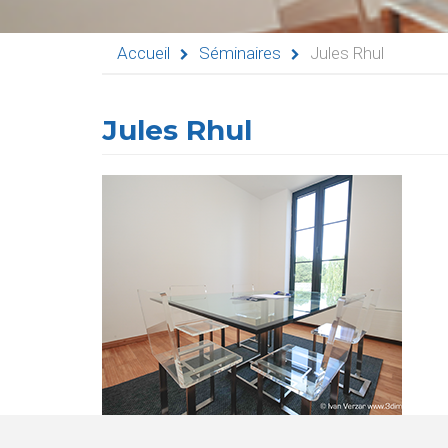
Pension
Accueil
Séminaires
Jules Rhul
La
Jules Rhul
Croix
Bleue
Législation
Partenaires
Presse
La
Cantine
Contacts