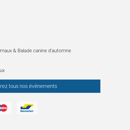
imaux & Balade canine d’automne
oux
rez tous nos évènements