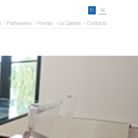
Fr
Nl
n
Partenaires
Presse
La Cantine
Contacts