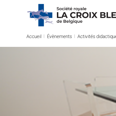
R
NL
Navigation
Accueil
Évènements
Activités didactiqu
Accueil
Évènements
Activités
didactiques
Séminaires
Refuges