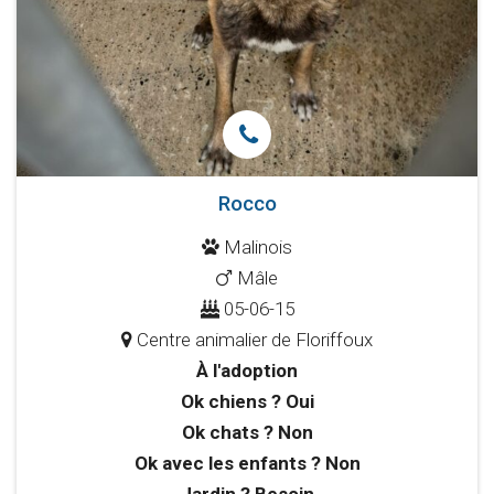
Pension
La
Croix
Bleue
Rocco
Législation
Malinois
Mâle
Partenaires
05-06-15
Presse
Centre animalier de Floriffoux
À l'adoption
La
Ok chiens ? Oui
Ok chats ? Non
Cantine
Ok avec les enfants ? Non
Contacts