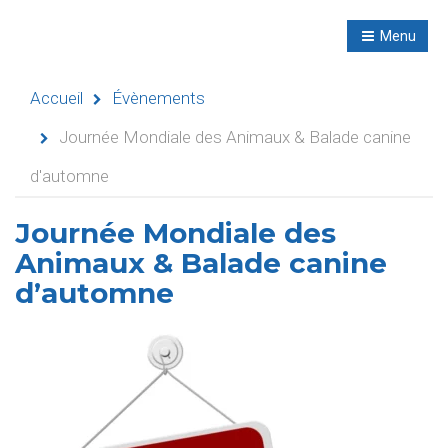
R
NL
Menu
Navigation
Accueil
Évènements
Journée Mondiale des Animaux & Balade canine
d'automne
Accueil
Évènements
Journée Mondiale des
Animaux & Balade canine
Activités
d’automne
didactiques
Séminaires
Refuges