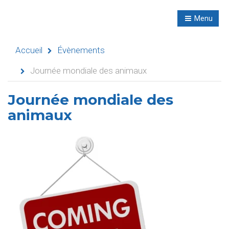
R
NL
Menu
Navigation
Accueil
Évènements
Journée mondiale des animaux
Accueil
Journée mondiale des
animaux
Évènements
Activités
didactiques
Séminaires
Refuges