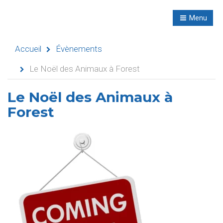
R
NL
Menu
Navigation
Accueil
Évènements
Le Noël des Animaux à Forest
Accueil
Le Noël des Animaux à
Forest
Évènements
Activités
didactiques
Séminaires
Refuges