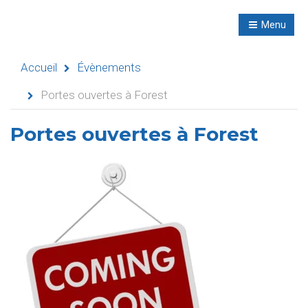
R
NL
Menu
Navigation
Accueil
Évènements
Portes ouvertes à Forest
Accueil
Portes ouvertes à Forest
Évènements
Activités
didactiques
Séminaires
Refuges