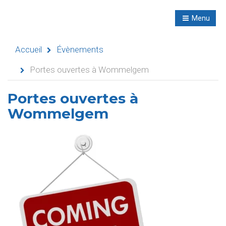
R
NL
Menu
Navigation
Accueil
Évènements
Portes ouvertes à Wommelgem
Accueil
Portes ouvertes à
Wommelgem
Évènements
Activités
didactiques
Séminaires
Refuges