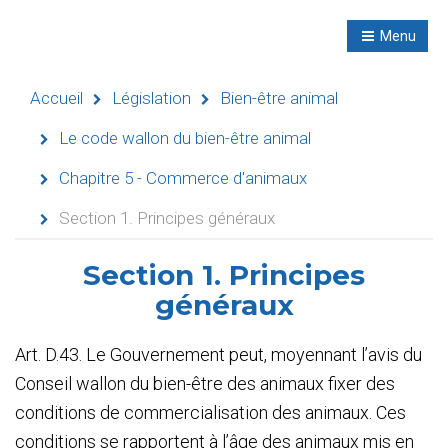
R
NL
Menu
Navigation
Accueil
Législation
Bien-être animal
Le code wallon du bien-être animal
Chapitre 5 - Commerce d'animaux
Accueil
Section 1. Principes généraux
Évènements
Section 1. Principes
Activités
généraux
didactiques
Art. D.43. Le Gouvernement peut, moyennant l’avis du
Séminaires
Conseil wallon du bien-être des animaux fixer des
Refuges
conditions de commercialisation des animaux. Ces
conditions se rapportent à l’âge des animaux mis en