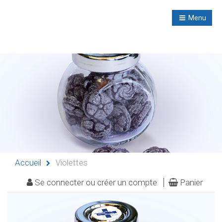
R
NL
Menu
Navigation
Accueil
Évènements
Activités
didactiques
Accueil
Violettes
Séminaires
Se connecter ou créer un compte
Panier
Refuges