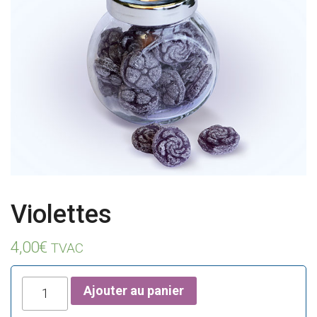
Pension
La
Croix
Bleue
Législation
Partenaires
Violettes
Presse
4,00
€
TVAC
La
Cantine
quantité
Ajouter au panier
de
Contacts