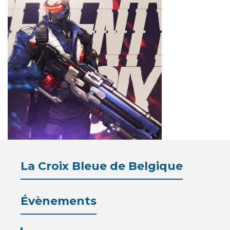
Pension
La
Croix
Bleue
Législation
Partenaires
Presse
La Croix Bleue de Belgique
La
Évènements
Cantine
Contacts