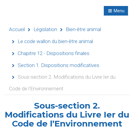
R
NL
Menu
Navigation
Accueil
Législation
Bien-être animal
Le code wallon du bien-être animal
Chapitre 12 - Dispositions finales
Accueil
Section 1. Dispositions modificatives
Évènements
Sous-section 2. Modifications du Livre Ier du
Activités
Code de l'Environnement
didactiques
Sous-section 2.
Séminaires
Modifications du Livre Ier du
Refuges
Code de l’Environnement