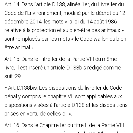
Pension
Art. 14. Dans l’article D.138, alinéa 1
er
, du Livre Ier du
Code de l’Environnement, modifié par le décret du 12
décembre 2014, les mots « la loi du 14 août 1986
La
relative à la protection et au bien-être des animaux »
Croix
sont remplacés par les mots « le Code wallon du bien-
être animal ».
Bleue
Art. 15. Dans le Titre Ier de la Partie VIII du même
Législation
livre, il est inséré un article D.138bis rédigé comme
suit :
29
Partenaires
« Art. D.138bis. Les dispositions du livre Ier du Code
Presse
pénal y compris le chapitre VII sont applicables aux
La
dispositions visées à l’article D.138 et les dispositions
prises en vertu de celles-ci. ».
Cantine
Art. 16. Dans le Chapitre Ier du titre II de la Partie VIII
Contacts